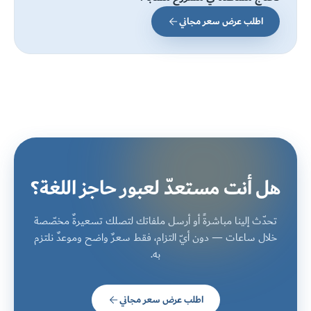
اطلب عرض سعر مجاني
هل أنت مستعدّ لعبور حاجز اللغة؟
تحدّث إلينا مباشرةً أو أرسل ملفاتك لتصلك تسعيرةٌ مخصّصة
خلال ساعات — دون أيّ التزام، فقط سعرٌ واضح وموعدٌ نلتزم
به.
اطلب عرض سعر مجاني