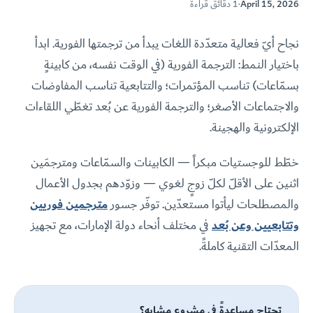
April 15, 2026
·
1 دقائق قراءة
نجاح أيّ فعالية متعدّدة اللغات يبدأ من ترجمتها الفورية. ابدأ
باختيار النمط: الترجمة الفورية (في الوقت نفسه، من كابينةٍ
بسمّاعات) تناسب المؤتمرات؛ والتتابعية تناسب المفاوضات
والاجتماعات الأصغر؛ والترجمة الفورية عن بُعد تغطّي اللقاءات
الإلكترونية والهجينة.
خطّط للوجستيات مبكراً — الكابينات والسمّاعات ومترجمَين
اثنين على الأقلّ لكلّ زوجٍ لغوي — وزوّدهم بجدول الأعمال
والمصطلحات ليأتوا مستعدّين. توفّر جسور
مترجمين فوريين
وتتابعيين وعن بُعد
في مختلف أنحاء دولة الإمارات، مع تجهيز
المعدّات التقنية كاملةً.
تحتاج مساعدةً في مشروعٍ مشابه؟