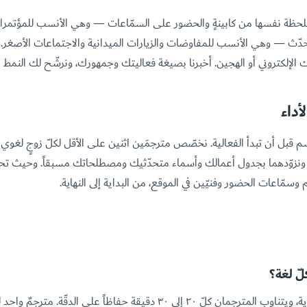
لحظة نفسها من كابينةٍ والحضور على السمّاعات — وهي الأنسب للمؤتمرات 
دّث — وهي الأنسب للمفاوضات والزيارات الميدانية والاجتماعات الأصغر. أ
ئك الإلكتروني أو الهجين. أخبرنا بصيغة فعاليتك وجمهورك، ونرشّح لك النمط 
أداء
حسم قبل أن تبدأ الفعالية. نخصّص مترجمَين اثنين على الأقل لكلّ زوجٍ لغو
نزوّدهما بجدول أعمالك وأسماء متحدّثيك ومصطلحاتك مسبقاً. وحيث تحتاج،
م وسمّاعات الحضور وفنيّين في الموقع، من البداية إلى النهاية.
لّ لغة؟
الترجمة الفورية مجهدةٌ للغاية، ويتناوب المترجمان كلّ ٢٠ إلى ٣٠ دقيقة حفاظاً عل