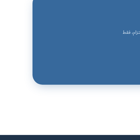
زام، فقط