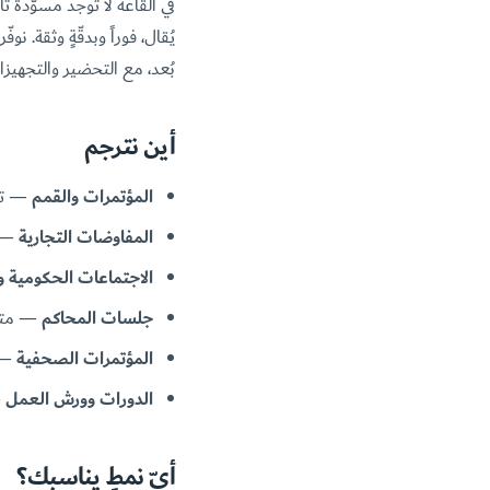
في القاعة لا توجد مسوّدة ثا
يُقال، فوراً وبدقّةٍ وثقة. 
بُعد، مع التحضير والتجهيزا
أين نترجم
المؤتمرات والقمم
— ترج
المفاوضات التجارية
— ت
الاجتماعات الحكومية و
جلسات المحاكم
— مترج
المؤتمرات الصحفية
— ت
الدورات وورش العمل
—
أيّ نمطٍ يناسبك؟