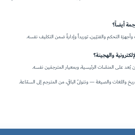
جمة أيضاً؟
أجهزة التحكم والفنيّين، توريداً وإدارةً ضمن التكليف نفسه.
إلكترونية والهجينة؟
ن بُعد على المنصّات الرئيسية، وبمعيار المترجمَين نفسه.
يخ واللغات والصيغة — ونتولّى الباقي، من المترجم إلى السمّاعة.