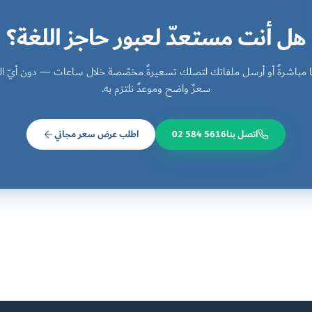
هل أنت مستعدّ لعبور حاجز اللغة؟
نا مباشرةً أو أرسل ملفاتك لتصلك تسعيرةٌ مخصّصة خلال ساعات — دون أيّ الت
سعرٌ واضح وموعدٌ نلتزم به.
اتصل بنا
02 584 5616
اطلب عرض سعر مجاني