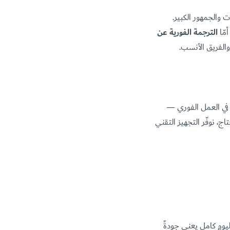
والجمهور الكبير.
مّا
الترجمة الفورية عن
والفريق الأنسب.
ي في العمل الفوري —
 نوفّر التجهيز التقني
ى الدقّة. مترجمٌ واحد ليومٍ كامل يعني جودةً