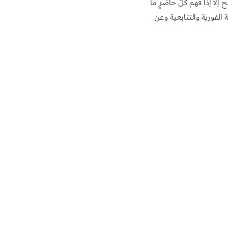
لّا إذا فهم كلُّ حاضرٍ ما
 الفورية والتتابعية وعن