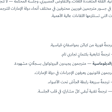
نية. القمّة المتعدّدة اللغات، والتفاوض المصيري، وجلسة المحكمة — لا تنجح إ
نوفّر في جسور مترجمين فوريين محترفين في مختلف أنحاء دولة الإمارات للترجمة
ت التي تستلزمها اللقاءات عالية الأهمية.
مةٌ فورية من كبائن بمواصفاتٍ قياسية.
رجمةٌ تتابعية بكتمانٍ تجاري تام.
الدبلوماسية
— مترجمون يجيدون البروتوكول بسجلّاتٍ مشهودة.
مون قانونيون يعرفون الإجراءات في دولة الإمارات.
رجمةٌ سريعة رابطة الجأش تحت الأضواء.
 ترجمةٌ تقنية تُبقي كلّ مشاركٍ في قلب الجلسة.