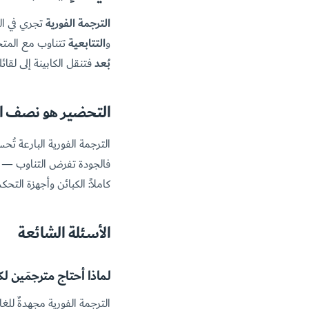
الترجمة الفورية
تجري في ال
و
التتابعية
تتناوب مع المتح
بُعد
فتنقل الكابينة إلى لقا
التحضير هو نصف ال
الترجمة الفورية البارعة تُ
فالجودة تفرض التناوب — و
كاملاً: الكبائن وأجهزة التحك
الأسئلة الشائعة
لماذا أحتاج مترجمَين لك