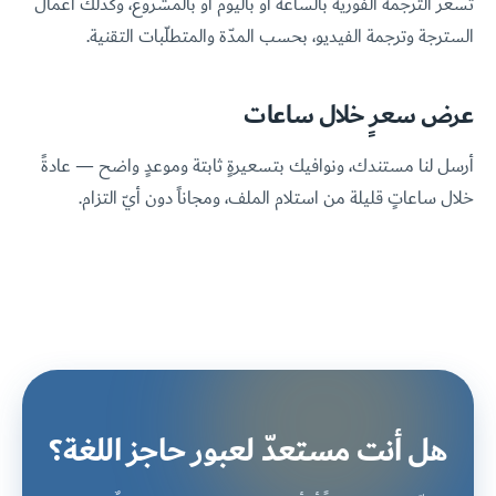
تُسعَّر الترجمة الفورية بالساعة أو باليوم أو بالمشروع، وكذلك أعمال
السترجة وترجمة الفيديو، بحسب المدّة والمتطلّبات التقنية.
عرض سعرٍ خلال ساعات
أرسل لنا مستندك، ونوافيك بتسعيرةٍ ثابتة وموعدٍ واضح — عادةً
خلال ساعاتٍ قليلة من استلام الملف، ومجاناً دون أيّ التزام.
هل أنت مستعدّ لعبور حاجز اللغة؟