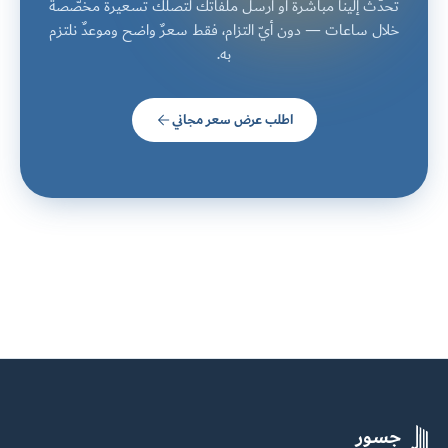
تحدّث إلينا مباشرةً أو أرسل ملفاتك لتصلك تسعيرةٌ مخصّصة
خلال ساعات — دون أيّ التزام، فقط سعرٌ واضح وموعدٌ نلتزم
به.
اطلب عرض سعر مجاني
جسور