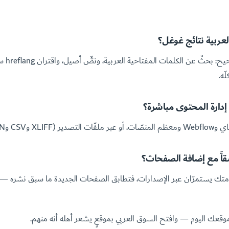
ربية نتائج غوغل؟
هذا هو هد
ّه.
إدارة المحتوى مباشرة؟
JSON) إن فضّلت.
قاً مع إضافة الصفحات؟
متك يستمرّان عبر الإصدارات، فتطابق الصفحات الجديدة ما سبق نشره — وب
وقعك اليوم — وافتح السوق العربي بموقعٍ يشعر أهله أنه منهم.