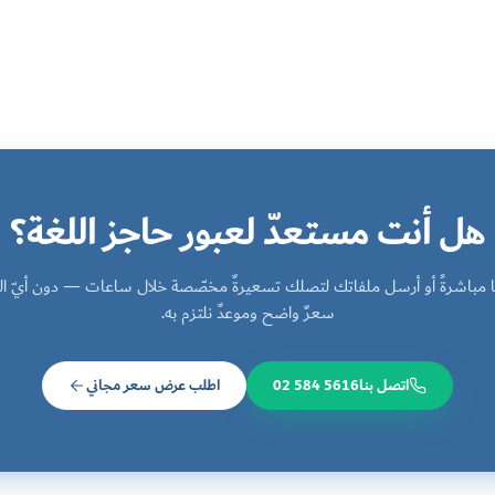
هل أنت مستعدّ لعبور حاجز اللغة؟
نا مباشرةً أو أرسل ملفاتك لتصلك تسعيرةٌ مخصّصة خلال ساعات — دون أيّ الت
سعرٌ واضح وموعدٌ نلتزم به.
اتصل بنا
02 584 5616
اطلب عرض سعر مجاني