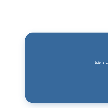
زام، فقط