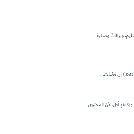
ف التوطين الصحيح: بحثٌ عن الكلمات المفتاحية العربية، ونصٌّ أصيل، واقتران hreflang سليم، وبياناتٌ وصفية
كلفةٍ أقل، لأنّ المحتوى