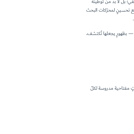
ي؛ بل لا بدّ من توطينه
ع مع تحسينٍ لمحرّكات البحث
 — بظهورٍ يجعلها تُكتشف،
تٍ مفتاحية مدروسة لكلّ