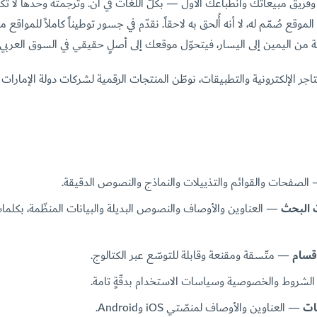
وفريق مبيعاتك وانطباعك الأول — بكلّ اللغات في آن. وترجمته وحدها لا تكف
الموقع صُمّم له، لا أنه أُلحق به لاحقاً. نقدّم في جسور توطيناً كاملاً للمواق
بة من اليمين إلى اليسار، فيتحوّل موقعك إلى أصلٍ حقيقي في السوق العربي.
جر الإلكترونية والتطبيقات، نوطّن المنتجات الرقمية لشركات دولة الإمارات
لصفحات والقوائم والتذييلات والنماذج والنصوص الدقيقة.
 البحث
— العناوين والأوصاف والنصوص البديلة والبيانات المنظّمة، بكلما
قسام
— متّسقة ومقنعة وقابلة للتوسّع عبر الكتالوج.
شروط والخصوصية وسياسات الاستخدام بدقّةٍ تامة.
ات
— العناوين والأوصاف لمنصّتي iOS وAndroid.