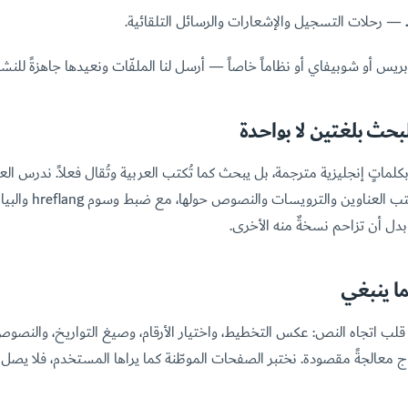
— رحلات التسجيل والإشعارات والرسائل التلقائية.
ريس أو شوبيفاي أو نظاماً خاصاً — أرسل لنا الملفّات ونعيدها جاهزةً للنشر
بحث بلغتين لا بواحدة
لماتٍ إنجليزية مترجمة، بل يبحث كما تُكتب العربية وتُقال فعلاً. ندرس ال
جمهورك العربي حقاً، ثم ن
 بدل أن تزاحم نسخةٌ منه الأخرى.
ما ينبغي
 قلب اتجاه النص: عكس التخطيط، واختيار الأرقام، وصيغ التواريخ، والنصوص 
اج معالجةً مقصودة. نختبر الصفحات الموطّنة كما يراها المستخدم، فلا يصل