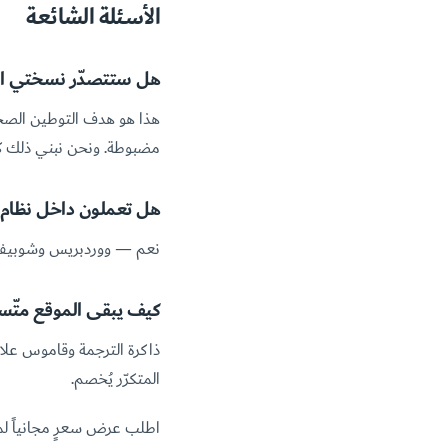
الأسئلة الشائعة
هل ستتصدّر نسختي الع
مضبوطة. ونحن نبني ذلك كل
هل تعملون داخل نظام 
نعم — ووردبريس وشوبيفاي وWebflow ومعظم المنصّات، أو عبر ملفّات التصدير (XLIFF وCSV و
كيف يبقى الموقع متّس
ذاكرة الترجمة وقاموس علا
المتكرّر يُخصم.
اطلب عرض سعرٍ مجانياً لم