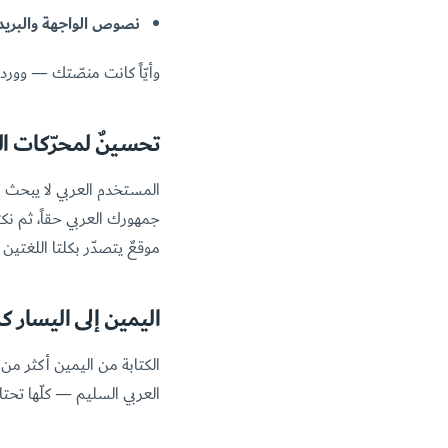
نصوص الواجهة والبريد
وأيّاً كانت منصّتك — ووردب
تحسينٌ لمحرّكات ال
المستخدم العربي لا يبحث بك
موقعٌ يتصدّر بكلتا اللغتين
اليمين إلى اليسار ك
الكتابة من اليمين أكثر من
العربي السليم — كلّها تحت