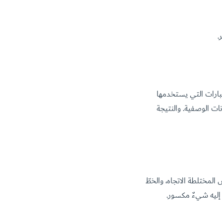
.
عبارات التي يستخدمها
كتب العناوين والترويسات والنصوص حولها، مع ضبط وسوم hreflang والبيانات الوصفية. والنتيجة
المختلطة الاتجاه، والخطّ
 إليه شيءٌ مكسور.