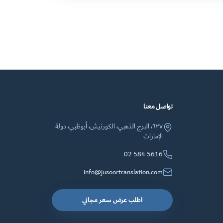
تواصل معنا
٦٢٧، البرج الذهبي، الكورنيش، أبوظبي، دولة
الإمارات
02 584 5616
info@jusoortranslation.com
اطلب عرض سعر مجاني