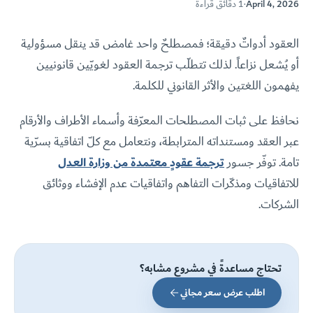
April 4, 2026
·
1 دقائق قراءة
العقود أدواتٌ دقيقة؛ فمصطلحٌ واحد غامض قد ينقل مسؤولية
أو يُشعل نزاعاً. لذلك تتطلّب ترجمة العقود لغويّين قانونيين
يفهمون اللغتين والأثر القانوني للكلمة.
نحافظ على ثبات المصطلحات المعرّفة وأسماء الأطراف والأرقام
عبر العقد ومستنداته المترابطة، ونتعامل مع كلّ اتفاقية بسرّية
تامة. توفّر جسور
ترجمة عقودٍ معتمدة من وزارة العدل
للاتفاقيات ومذكّرات التفاهم واتفاقيات عدم الإفشاء ووثائق
الشركات.
تحتاج مساعدةً في مشروعٍ مشابه؟
اطلب عرض سعر مجاني